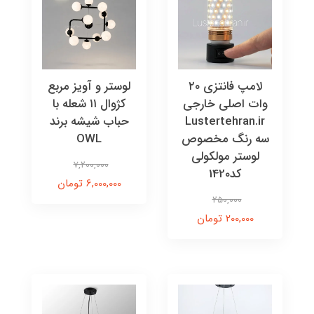
لامپ فانتزی ۲۰
لوستر و آویز مربع
وات اصلی خارجی
کژوال ۱۱ شعله با
Lustertehran.ir
حباب شیشه برند
سه رنگ مخصوص
OWL
لوستر مولکولی
7,200,000
کد1420
6,000,000 تومان
250,000
200,000 تومان