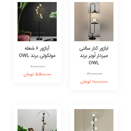
اباژور کنار سالنی
آباژور 6 شعله
میزدار لُونِر برند
مولکولی برند OWL
OWL
7,000,000
12,000,000
5,500,000 تومان
10,000,000 تومان