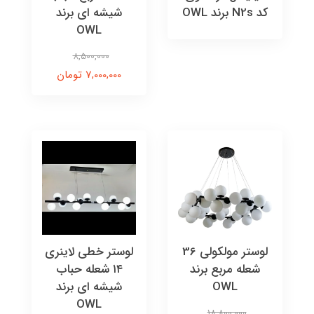
کد N2s برند OWL
شیشه ای برند
OWL
8,500,000
7,000,000 تومان
لوستر مولکولی 36
لوستر خطی لاینری
شعله مربع برند
۱۴ شعله حباب
OWL
شیشه ای برند
OWL
18,800,000