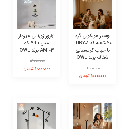
لوستر مولکولی گرد
اباژور ژورنالی میزدار
۲۰ شعله کد LRB201
مدل Arlo کد
با حباب کریستالی
AM103 برند OWL
شفاف برند OWL
12,000,000
12,000,000
10,000,000 تومان
10,000,000 تومان