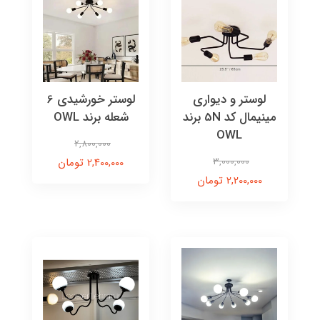
لوستر و دیواری
لوستر خورشیدی 6
مینیمال کد 5N برند
شعله برند OWL
OWL
2,800,000
3,000,000
2,400,000 تومان
2,200,000 تومان