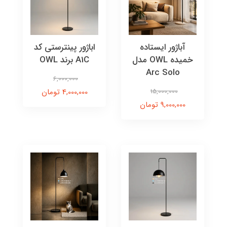
آباژور ایستاده
اباژور پینترستی کد
خمیده OWL مدل
A1C برند OWL
Arc Solo
6,000,000
15,000,000
4,000,000 تومان
9,000,000 تومان