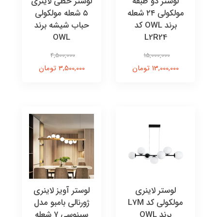
لوستر دو طبقه
لوستر خطی لاینری
مولکولی ۲۴ شعله
۵ شعله مولکولی
برند OWL کد
حباب شیشه برند
OWL
L2R24
4,500,000
15,000,000
13,000,000 تومان
3,500,000 تومان
لوستر لاینری
لوستر آویز لاینری
مولکولی کد L7M
ژورنالی بامبو مدل
برند OWL
سینوسی ۷ شعله