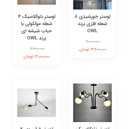
لوستر خورشیدی ۸
لوستر نئوکلاسیک 4
شعله فلزی برند
شعله مولکولی با
OWL
حباب شیشه ای
برند OWL
4,000,000
3,200,000 تومان
4,200,000
3,000,000 تومان