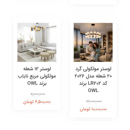
لوستر مولکولی گرد
لوستر 12 شعله
۲۰ شعله مدل ۲۰۲۶
مولکولی مربع نایاب
کد LR202 برند
برند OWL
OWL
8,000,000
12,000,000
6,500,000 تومان
10,000,000 تومان