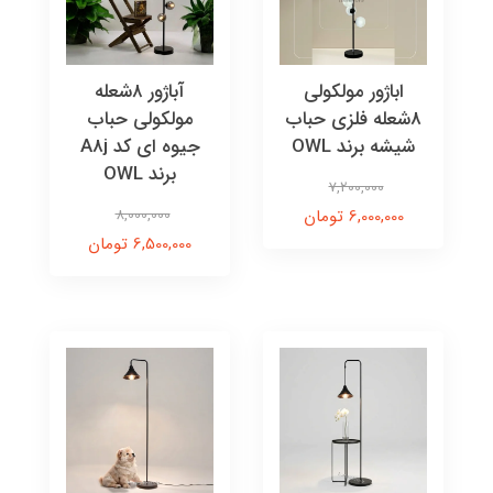
اباژور مولکولی
آباژور ۸شعله
8شعله فلزی حباب
مولکولی حباب
شیشه برند OWL
جیوه ای کد A8j
برند OWL
7,200,000
6,000,000 تومان
8,000,000
6,500,000 تومان