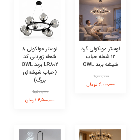
لوستر مولکولی گرد
لوستر مولکولی ۸
۱۲ شعله حباب
شعله ژورنالی کد
شیشه برند OWL
LR802 برند OWL
(حباب شیشه‌ای
8,000,000
بزرگ)
6,000,000 تومان
5,500,000
4,500,000 تومان