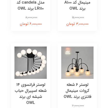
مینیمال کد A100
مدل candela کد
برند OWL
LR110 برند OWL
8,000,000
5,000,000
3,000,000 تومان
6,000,000 تومان
لوستر ۶ شعله
لوستر فرانسوی ۱۴
کروات مینیمال
شعله اسپیرال حباب
فانتزی برند OWL
شیشه ای برند
OWL
6,000,000