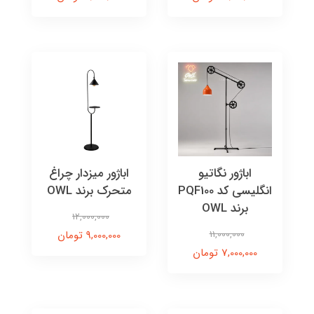
اباژور نگاتیو
اباژور میزدار چراغ
انگلیسی کد PQF100
متحرک برند OWL
برند OWL
12,000,000
11,000,000
9,000,000 تومان
7,000,000 تومان