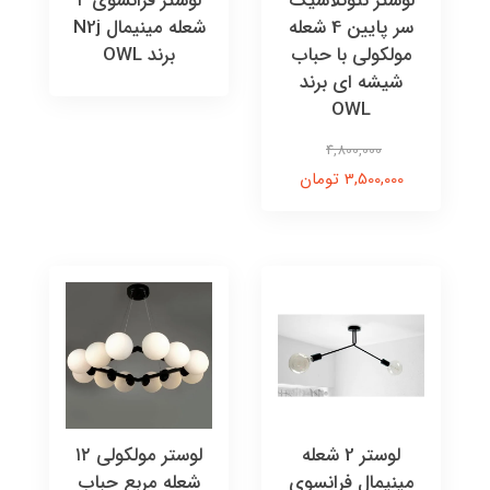
لوستر نئوکلاسیک
لوستر فرانسوی ۲
سر پایین 4 شعله
شعله مینیمال N2j
مولکولی با حباب
برند OWL
شیشه ای برند
OWL
4,800,000
3,500,000 تومان
لوستر 2 شعله
لوستر مولکولی ۱۲
مینیمال فرانسوی
شعله مربع حباب