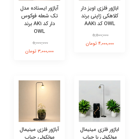
اباژور فلزی اویز دار
آباژور ایستاده مدل
کلاهکی ژاپنی برند
تک شعله فوکوس
OWL کد AAK1
دار کد AK1 برند
OWL
5,500,000
4,000,000 تومان
5,000,000
3,000,000 تومان
اباژور فلزی مینیمال
آباژور فلزی مینیمال
مولکولی با حباب
مولکولی حباب