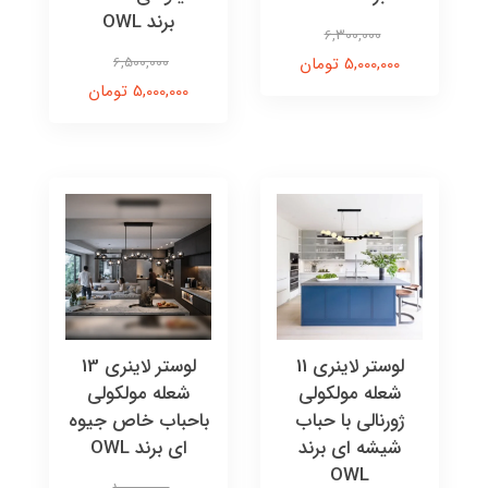
برند OWL
6,300,000
5,000,000 تومان
6,500,000
5,000,000 تومان
لوستر لاینری 11
لوستر لاینری 13
شعله مولکولی
شعله مولکولی
ژورنالی با حباب
باحباب خاص جیوه
شیشه ای برند
ای برند OWL
OWL