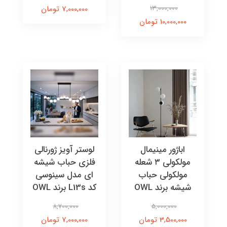
13,000,000
7,000,000 تومان
10,000,000 تومان
اباژور مینیمال
لوستر آویز ژورنالی
مولکولی ۳ شعله
فلزی حباب شیشه
مولکولی حباب
ای مدل سینوسی
شیشه برند OWL
کد L13s برند OWL
8,700,000
5,000,000
3,500,000 تومان
7,000,000 تومان