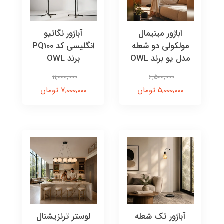
اباژور مینیمال
آباژور نگاتیو
مولکولی دو شعله
انگلیسی کد PQ100
مدل یو برند OWL
برند OWL
11,000,000
6,500,000
5,000,000 تومان
7,000,000 تومان
آباژور تک شعله
لوستر ترنزیشنال