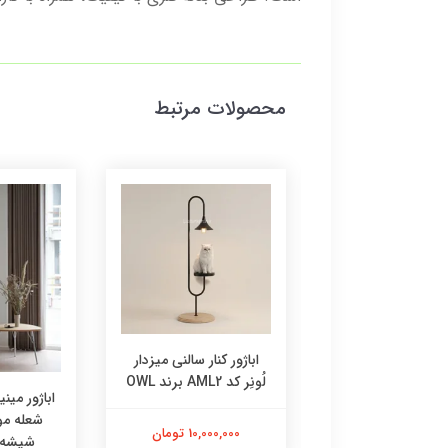
محصولات مرتبط
 اویزدار مینیمال برند
اباژور کنار سالنی میزدار
OWL کد AK1Q
لُونِر کد AML2 برند OWL
شعله مو
4,000,00 تومان
10,000,000 تومان
شیشه بر