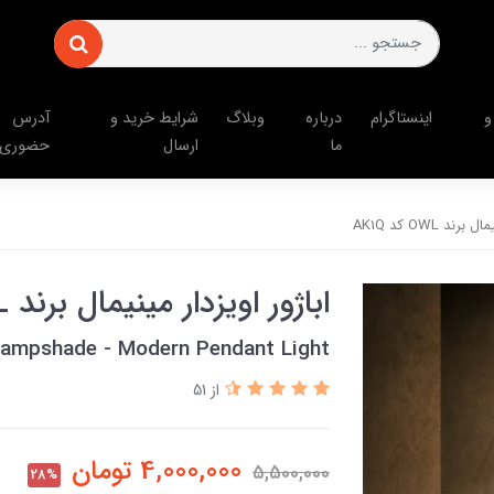
و
اینستاگرام
درباره
وبلاگ
شرایط خرید و
آدرس
ما
ارسال
حضوری
ند OWL کد AK1Q
اباژور اویزدار مینیمال برند OWL کد AK1Q
Lampshade - Modern Pendant Light
از 51
4,000,000
تومان
5,500,000
28%