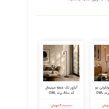
مولکولی دو
آباژور تک شعله مینیمال
اباژور میزدار چراغ 
 OWL
کد A100 برند OWL
برند OWL
3,000,000 تومان
9,000,000 تومان