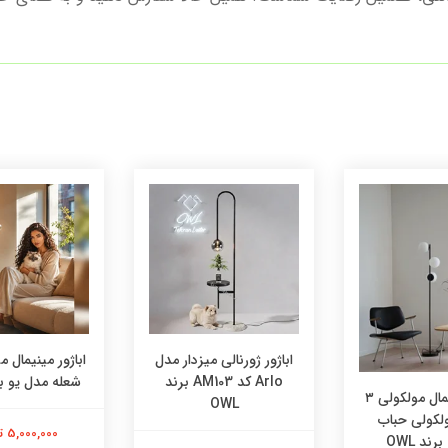
اباژور ژورنالی میزدار مدل
اباژور مینیمال 
Arlo کد AM103 برند
شعله مدل یو برند
اباژور مینیمال مولکولی ۳
OWL
لکولی حباب
5,000,000 تومان
ند OWL