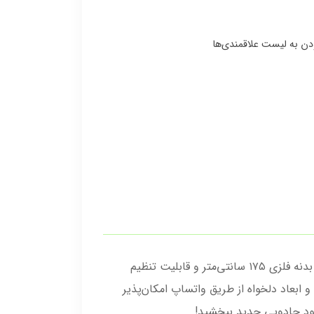
با اباژور آویزدار مینیمال OWL مدل AK1Q، فضای دکوراسیون خود را به اوج شیک‌پوشی برسانید. این محصول با ارتفاع بدنه فلزی ۱۷۵ سانتی‌متر و قابلیت تنظیم
 در رنگ و ابعاد دلخواه از طریق واتساپ امکان‌پذیر
ود جادویی جدید ببخشید!