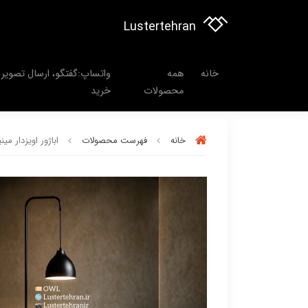
Lustertehran
خانه
همه
واتساپ:گفتگو، ارسال تصویر 
محصولات
خرید
خانه
فهرست محصولات
اباژور اویزدار مینیمال بر