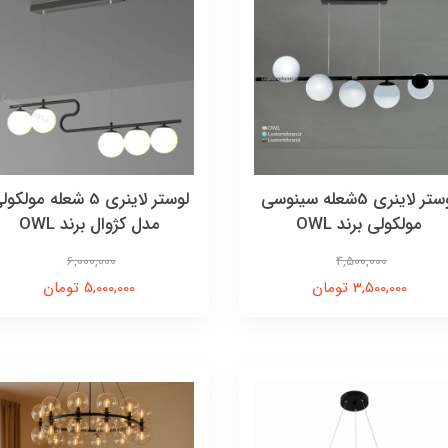
لوستر لاینری 5شعله سینوسی
لوستر لاینری 5 شعله مولکو
مولکولی برند OWL
مدل کژوال برند OWL
6,000,000
4,500,000
3,500,000 تومان
5,000,000 تومان