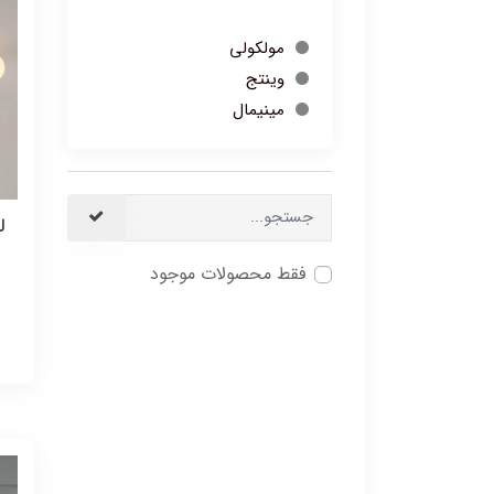
مولکولی
وینتج
مینیمال
فقط محصولات موجود