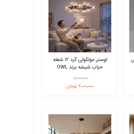
لی
لوستر مولکولی گرد ۱۲ شعله
حباب شیشه برند OWL
8,000,000
6,000,000 تومان