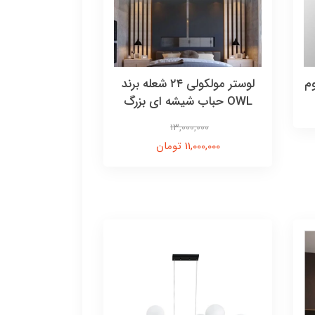
روم
لوستر مولکولی ۲۴ شعله برند
OWL حباب شیشه ای بزرگ
13,000,000
11,000,000 تومان