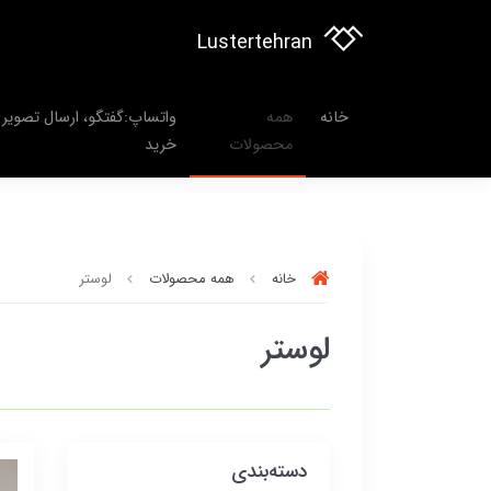
Lustertehran
خانه
همه
واتساپ:گفتگو، ارسال تصویر 
محصولات
خرید
خانه
همه محصولات
لوستر
لوستر
دسته‌بندی