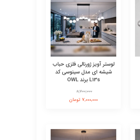
ه
لوستر آویز ژورنالی فلزی حباب
شیشه ای مدل سینوسی کد
L13s برند OWL
8,700,000
7,000,000 تومان