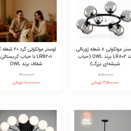
لوستر مولکولی ۸ شعله ژورنالی
لوستر مولکولی گرد ۲۰ ش
کد LR802 برند OWL (حباب
LRB201 با حباب کریستالی
شیشه‌ای بزرگ)
شفاف برند OWL
12,000,000
5,500,000
4,500,000 تومان
10,000,000 تومان