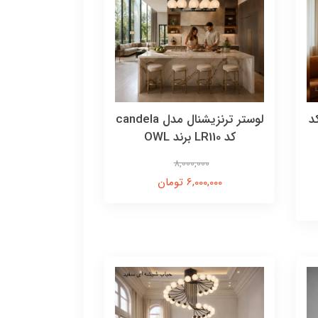
عله کد
لوستر ترنزیشنال مدل candela
کد LR110 برند OWL
8,000,000
6,000,000 تومان