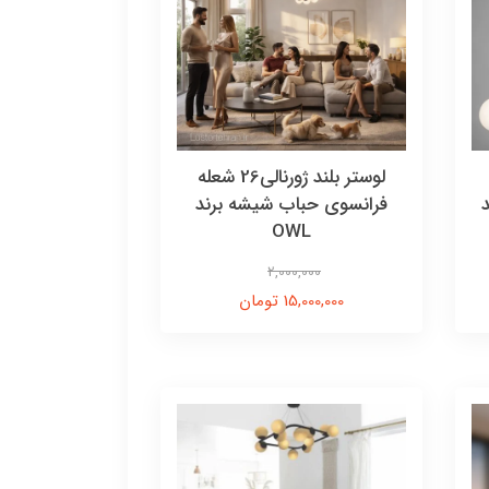
لوستر بلند ژورنالی26 شعله
فرانسوی حباب شیشه برند
OWL
2,000,000
15,000,000 تومان