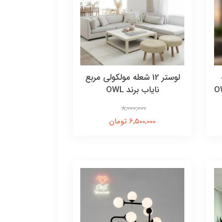
ه
لوستر 12 شعله مولکولی مربع
نایاب برند OWL
8,000,000
6,500,000 تومان