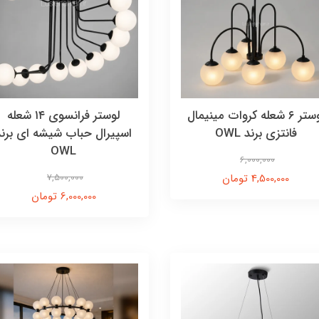
لوستر ۶ شعله کروات مینیمال
لوستر فرانسوی ۱۴ شعله
فانتزی برند OWL
اسپیرال حباب شیشه ای برند
OWL
6,000,000
4,500,000 تومان
7,500,000
6,000,000 تومان