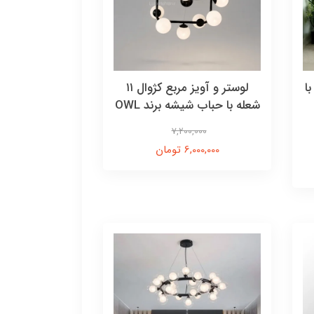
شعله با
لوستر و آویز مربع کژوال ۱۱
شعله با حباب شیشه برند OWL
7,200,000
6,000,000 تومان