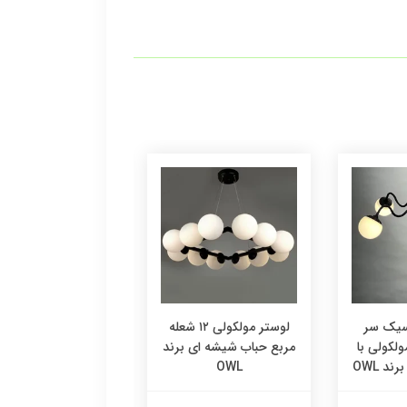
سیک سر
لوستر مولکولی ۱۲ شعله
لوست
له مولکولی با
مربع حباب شیشه ای برند
مربع برند OWL
د OWL
OWL
16,000,000 تومان