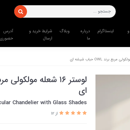
و
اینستاگرام
درباره
وبلاگ
شرایط خرید و
آدرس
ما
ارسال
حضوری
ای
ular Chandelier with Glass Shades
از 12