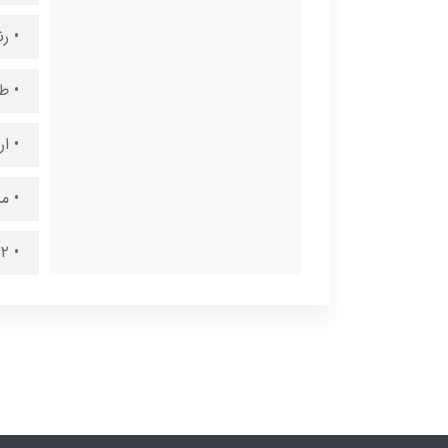
• ر
• طو
• ارتف
• م
• ۲ سال گارانتی لوستر