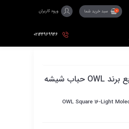
ورود کاربران
سبد خرید شما
0
02144969946
لوستر ۱۶ شعله مولکولی مربع برند OWL حباب شیشه
OWL Square 16-Light Molec