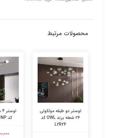
محصولات مرتبط
L24MGj لوستر گرد
لوستر دو طبقه مولکولی
لو
عله با حباب شیشه ای
۲۴ شعله برند OWL کد
کد 4NP برند OWL
برند OWL
L2R24
2,500,000