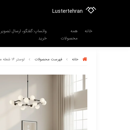
Lustertehran
خانه
همه
واتساپ:گفتگو، ارسال تصویر 
محصولات
خرید
خانه
فهرست محصولات
لوستر ۱۶ شعله مولکولی مربع برند OWL حباب شیشه ای