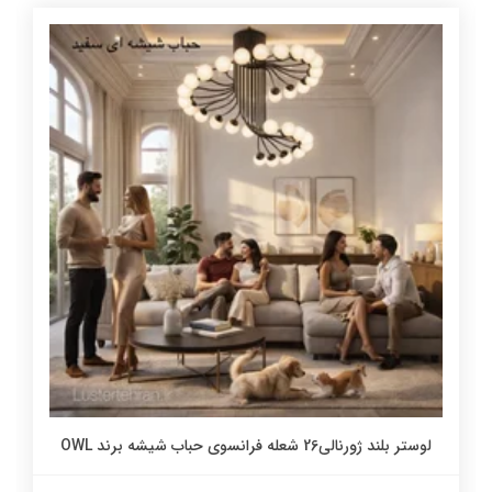
لوستر بلند ژورنالی26 شعله فرانسوی حباب شیشه برند OWL