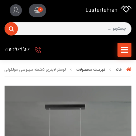
Lustertehran
0
02144969946
خانه
فهرست محصولات
لوستر لاینری 5شعله سینوسی مولکولی برند OWL