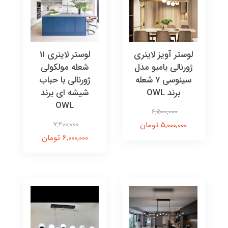
لوستر آویز لاینری
لوستر لاینری 11
ژورنالی بامبو مدل
شعله مولکولی
سینوسی ۷ شعله
ژورنالی با حباب
برند OWL
شیشه ای برند
OWL
6,500,000
5,000,000 تومان
7,200,000
6,000,000 تومان