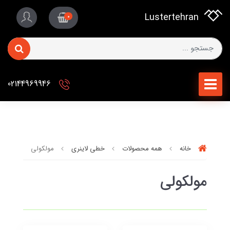
Lustertehran
0
02144969946
خانه
همه محصولات
خطی لاینری
مولکولی
مولکولی