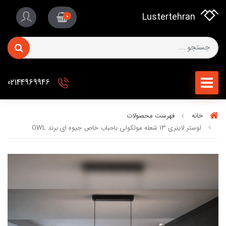
Lustertehran
0
02144969946
خانه
فهرست محصولات
لوستر لاینری 13 شعله مولکولی باحباب خاص جیوه ای برند OWL