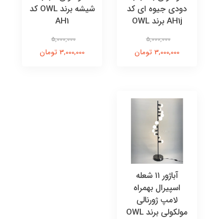
دودی جیوه ای کد
شیشه برند OWL کد
AH1j برند OWL
AH1
5,000,000
5,000,000
3,000,000 تومان
3,000,000 تومان
آباژور ۱۱ شعله
اسپیرال بهمراه
لامپ ژورنالی
مولکولی برند OWL