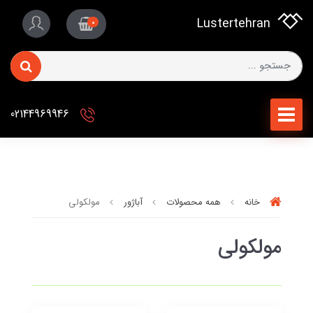
Lustertehran
0
02144969946
خانه
همه محصولات
آباژور
مولکولی
مولکولی