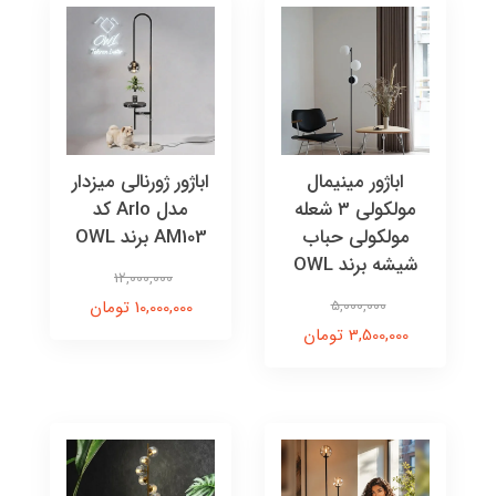
اباژور مینیمال
اباژور ژورنالی میزدار
مولکولی ۳ شعله
مدل Arlo کد
مولکولی حباب
AM103 برند OWL
شیشه برند OWL
12,000,000
5,000,000
10,000,000 تومان
3,500,000 تومان