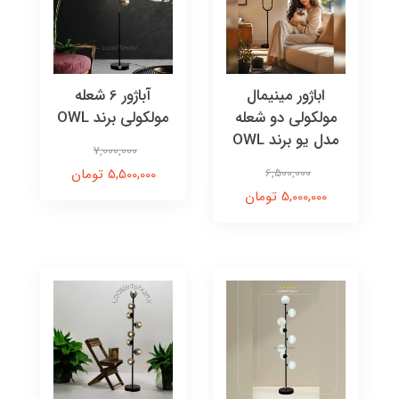
اباژور مینیمال
آباژور 6 شعله
مولکولی دو شعله
مولکولی برند OWL
مدل یو برند OWL
7,000,000
6,500,000
5,500,000 تومان
5,000,000 تومان