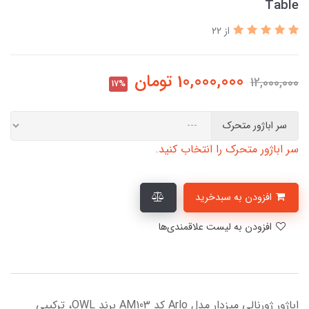
Table
از 22
10,000,000
تومان
12,000,000
17%
سر اباژور متحرک
سر اباژور متحرک را انتخاب کنید.
افزودن به سبدخرید
افزودن به لیست علاقمندی‌ها
اباژور ژورنالی میزدار مدل Arlo کد AM103 برند OWL، ترکیبی