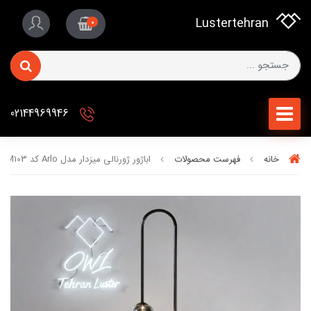
Lustertehran
0
02144969946
خانه
فهرست محصولات
اباژور ژورنالی میزدار مدل Arlo کد AM103 برند OWL