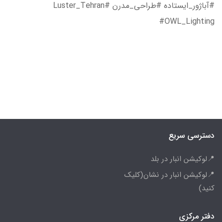
#آباژور_ایستاده #طراحی_مدرن #Luster_Tehran
#OWL_Lighting
دسترسی سریع
📍لوکیشن انبار در بلد
📍لوکیشن انبار در نشان(کلیک
کنید)
دفتر مرکزی