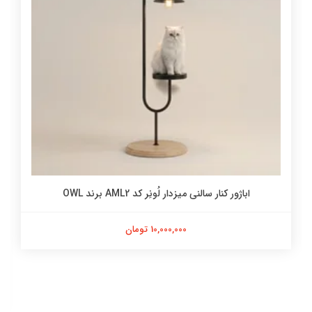
اباژور کنار سالنی میزدار لُونِر کد AML2 برند OWL
10,000,000 تومان