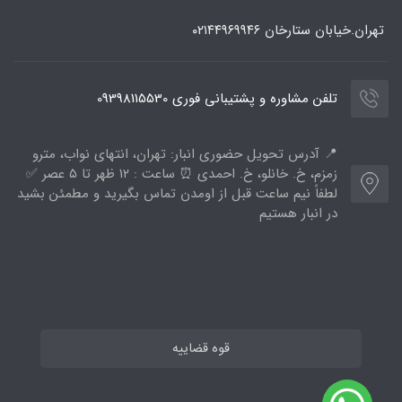
تهران.خیابان ستارخان
۰۲۱۴۴۹۶۹۹۴۶
تلفن مشاوره و پشتیبانی فوری 09398115530
📍 آدرس تحویل حضوری انبار: تهران، انتهای نواب، مترو
زمزم، خ. خانلو، خ. احمدی ⏰ ساعت : ۱۲ ظهر تا ۵ عصر ✅
لطفاً نیم ساعت قبل از اومدن تماس بگیرید و مطمئن بشید
در انبار هستیم
قوه قضاییه