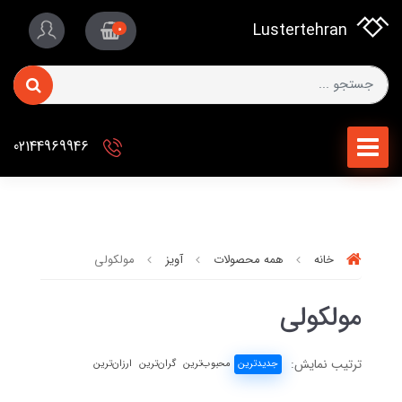
Lustertehran
0
02144969946
خانه
همه محصولات
آویز
مولکولی
مولکولی
ترتیب نمایش:
جدیدترین
محبوب‌ترین
گران‌ترین
ارزان‌ترین