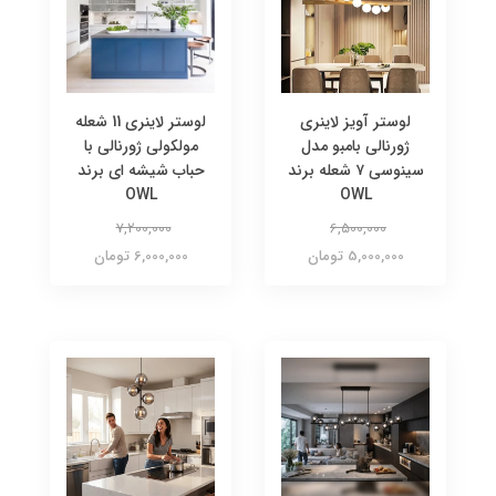
لوستر آویز لاینری
لوستر لاینری 11 شعله
ژورنالی بامبو مدل
مولکولی ژورنالی با
سینوسی ۷ شعله برند
حباب شیشه ای برند
OWL
OWL
7,200,000
6,500,000
5,000,000 تومان
6,000,000 تومان