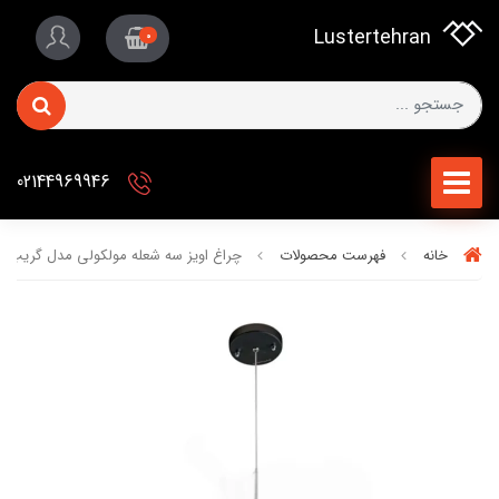
Lustertehran
0
02144969946
خانه
فهرست محصولات
چراغ اویز سه شعله مولکولی مدل گریپ برند 