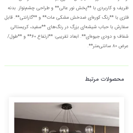
ظریف و کاربردی با **پخش نور عالی** و طراحی چشم‌نواز. بدنه
فلزی با **رنگ کوره‌ای ضدخش مشکی مات** و **گارانتی**. قابل
سفارش با حباب شیشه‌ای بزرگ در رنگ‌های **سفید، کریستالی
شفاف و دودی جیوه‌ای**. ابعاد تقریبی: **ارتفاع ۶۰** و **طول/
عرض ۸۰ سانتی‌متر**.
محصولات مرتبط