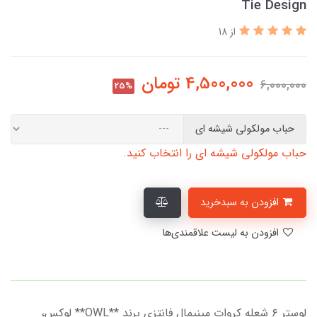
Tie Design
از 18
4,500,000
تومان
6,000,000
25%
حباب مولکولی شیشه ای
حباب مولکولی شیشه ای را انتخاب کنید.
افزودن به سبدخرید
افزودن به لیست علاقمندی‌ها
لوستر ۶ شعله کروات مینیمال فانتزی برند **OWL** لوکس،