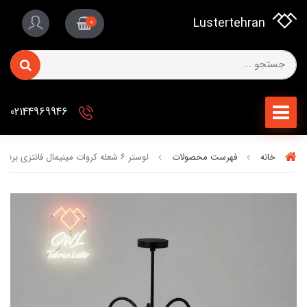
Lustertehran
0
02144969946
خانه
فهرست محصولات
لوستر ۶ شعله کروات مینیمال فانتزی برند OWL