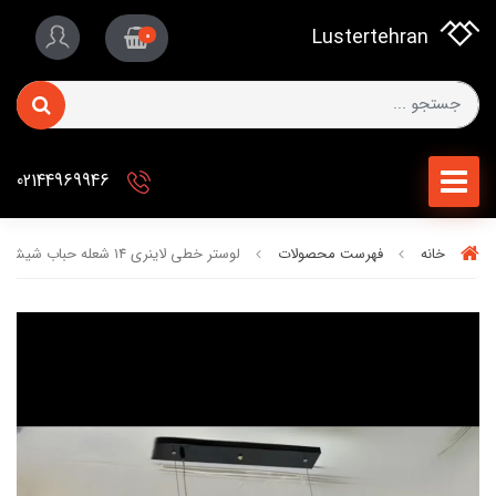
Lustertehran
0
02144969946
خانه
فهرست محصولات
لوستر خطی لاینری ۱۴ شعله حباب شیشه ای برند OWL