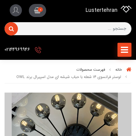
Lustertehran
0
02144969946
خانه
فهرست محصولات
لوستر فرانسوی 14 شعله با حباب شیشه ای مدل اسپیرال برند OWL