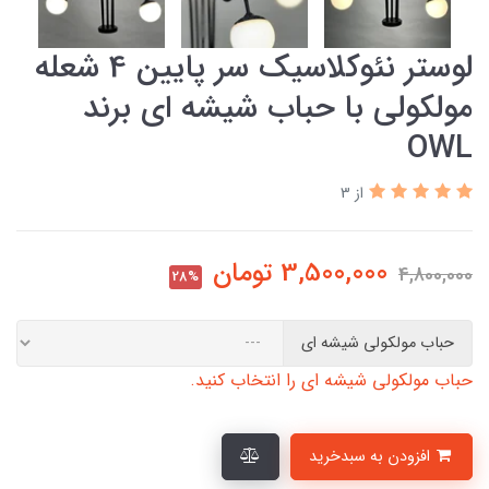
لوستر نئوکلاسیک سر پایین 4 شعله
مولکولی با حباب شیشه ای برند
OWL
از 3
3,500,000
تومان
4,800,000
28%
حباب مولکولی شیشه ای
حباب مولکولی شیشه ای را انتخاب کنید.
افزودن به سبدخرید