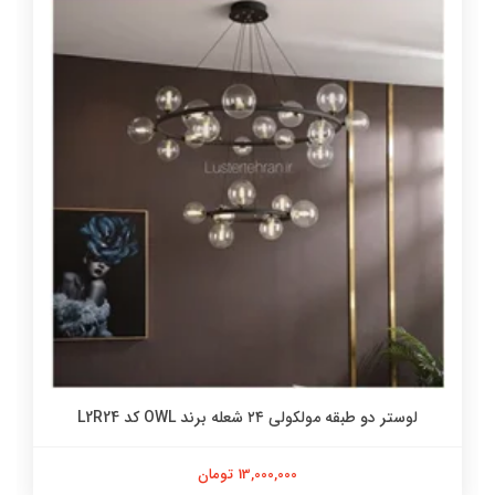
لوستر دو طبقه مولکولی ۲۴ شعله برند OWL کد L2R24
13,000,000 تومان