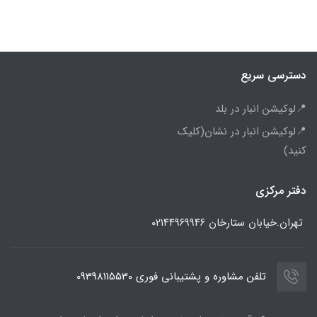
دسترسی سریع
📍لوکیشن انبار در بلد
📍لوکیشن انبار در نشان(کلیک
کنید)
دفتر مرکزی
تهران.خیابان ستارخان
۰۲۱۴۴۹۶۹۹۴۶
تلفن مشاوره و پشتیبانی فوری 09398115530