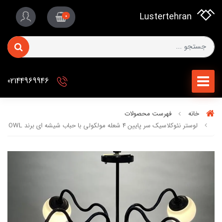
Lustertehran
0
02144969946
خانه
فهرست محصولات
لوستر نئوکلاسیک سر پایین 4 شعله مولکولی با حباب شیشه ای برند OWL