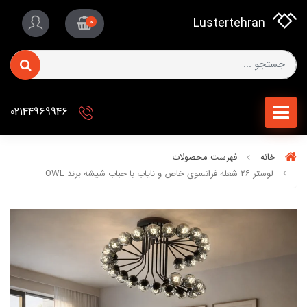
Lustertehran
0
02144969946
خانه
فهرست محصولات
لوستر ۲۶ شعله فرانسوی خاص و نایاب با حباب شیشه برند OWL