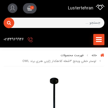
Lustertehran
0
02144969946
خانه
فهرست محصولات
لوستر خطی وینتج 3شعله کلاهکدار ژاپنی هنری برند OWL