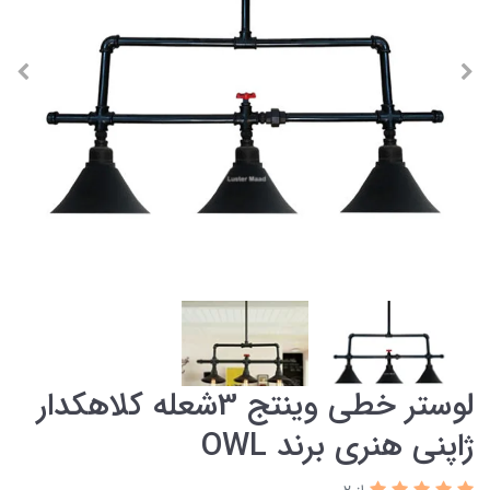
لوستر خطی وینتج 3شعله کلاهکدار
ژاپنی هنری برند OWL