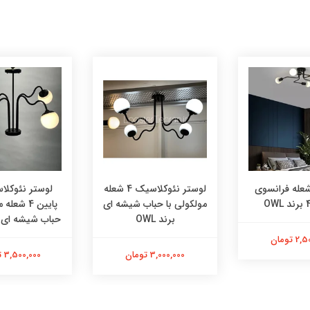
ستر 4 شعله فرانسوی
لوستر نئوکلاسیک 4 شعله
لوستر نئوکلا
مولکولی با حباب شیشه ای
پایین 4 شع
برند OWL
حباب شیشه ای برن
 تومان
3,000,000 تومان
3,500,000 تومان