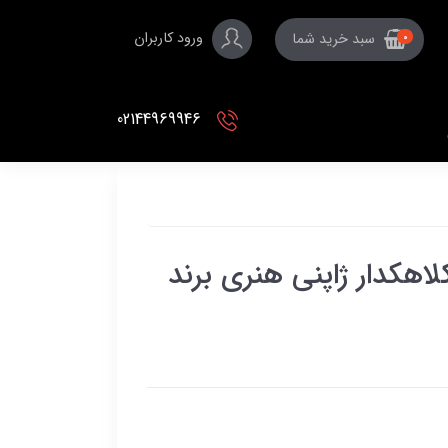
ورود کاربران
سبد خرید شما
0
02144969946
ه فلزی کلاهکدار ژاپنی هنری برند