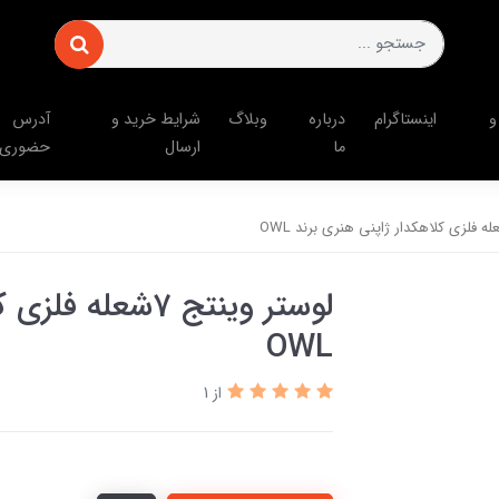
و
اینستاگرام
درباره
وبلاگ
شرایط خرید و
آدرس
ما
ارسال
حضوری
لوستر وینتج 7شعل
OWL
از 1