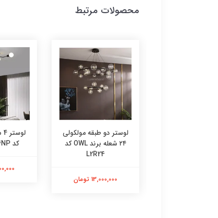
محصولات مرتبط
L24MGj لوستر گرد
لوستر دو طبقه مولکولی
لو
عله با حباب شیشه ای
۲۴ شعله برند OWL کد
کد 4NP برند OWL
برند OWL
L2R24
2,500,000
13,000,00 تومان
13,000,000 تومان