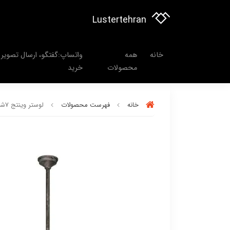
Lustertehran
خانه
همه
واتساپ:گفتگو، ارسال تصویر 
محصولات
خرید
خانه
فهرست محصولات
لوستر وینتج 7شعله فلزی کلاهکدار ژاپنی هنری برند OWL