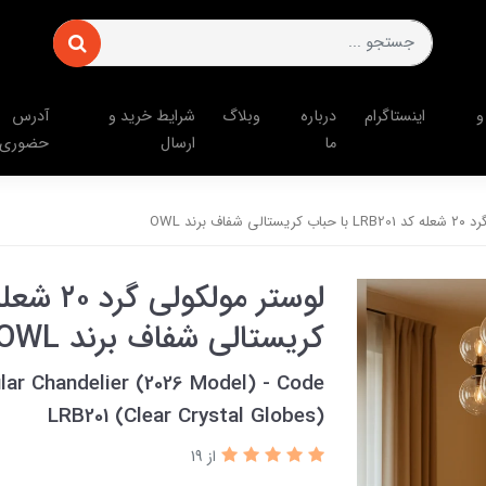
و
اینستاگرام
درباره
وبلاگ
شرایط خرید و
آدرس
ما
ارسال
حضوری
فاف برند OWL
کریستالی شفاف برند OWL
lar Chandelier (2026 Model) - Code
LRB201 (Clear Crystal Globes)
از 19