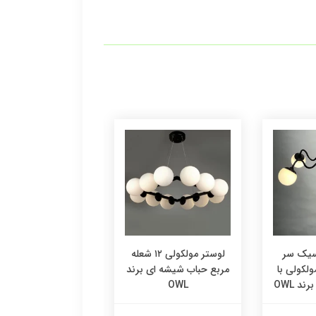
سیک سر
لوستر مولکولی ۱۲ شعله
لوست
له مولکولی با
مربع حباب شیشه ای برند
مربع برند OWL
د OWL
OWL
16,000,000 تومان