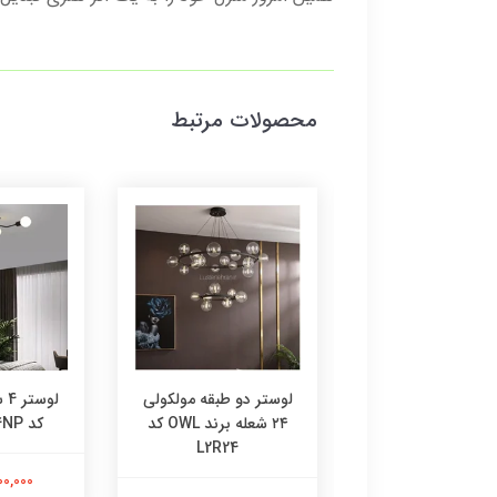
محصولات مرتبط
L24MGj لوستر گرد
لوستر دو طبقه مولکولی
لو
عله با حباب شیشه ای
۲۴ شعله برند OWL کد
کد 4NP برند OWL
برند OWL
L2R24
2,500,000