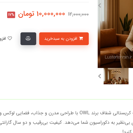
10,000,000
تومان
12,000,000
17%
افزودن به سبدخرید
افزودن به لیست علاقمندی‌ها
لوستر مولکولی گرد ۲۰ شعله کد LRB201 با حباب کریستالی شفاف برند OWL با
ی بی‌نظیر به دکوراسیون شما می‌دهد. کیفیت بی‌رقیب و دو سال گارانت
کنید!