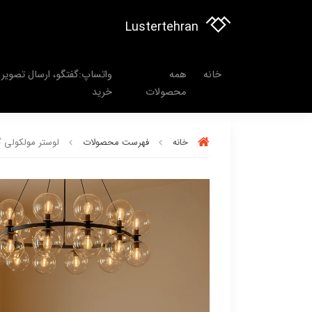
Lustertehran
خانه
همه
واتساپ:گفتگو، ارسال تصویر 
محصولات
خرید
خانه
فهرست محصولات
لوستر مولکولی گرد ۲۰ شعله کد LRB201 با حباب کریستالی ش