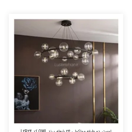
لوستر دو طبقه مولکولی ۲۴ شعله برند OWL کد L2R24