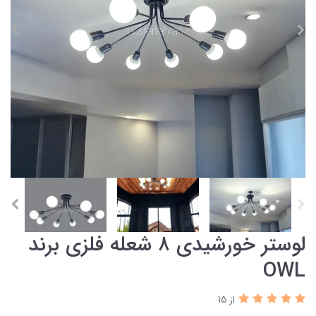
لوستر خورشیدی ۸ شعله فلزی برند
OWL
از 15