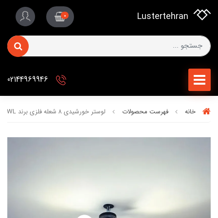
Lustertehran
0
02144969946
خانه
فهرست محصولات
لوستر خورشیدی ۸ شعله فلزی برند OWL