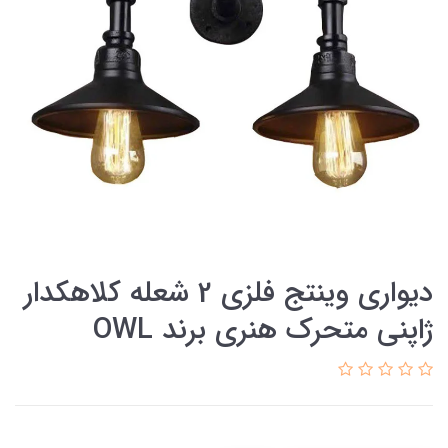
دیواری وینتج فلزی 2 شعله کلاهکدار
ژاپنی متحرک هنری برند OWL