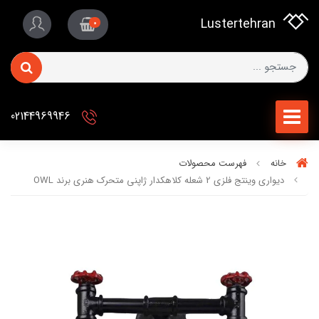
Lustertehran
0
02144969946
خانه
فهرست محصولات
دیواری وینتج فلزی 2 شعله کلاهکدار ژاپنی متحرک هنری برند OWL