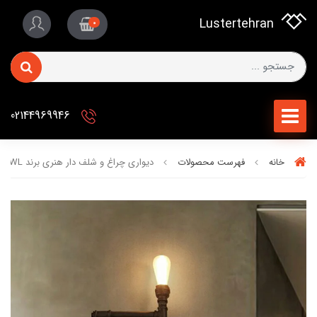
Lustertehran
0
02144969946
خانه
فهرست محصولات
دیواری چراغ و شلف دار هنری برند OWL