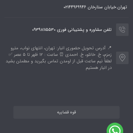
تهران.خیابان ستارخان
۰۲۱۴۴۹۶۹۹۴۶
تلفن مشاوره و پشتیبانی فوری 09398115530
📍 آدرس تحویل حضوری انبار: تهران، انتهای نواب، مترو
زمزم، خ. خانلو، خ. احمدی ⏰ ساعت : ۱۲ ظهر تا ۵ عصر ✅
لطفاً نیم ساعت قبل از اومدن تماس بگیرید و مطمئن بشید
در انبار هستیم
قوه قضاییه