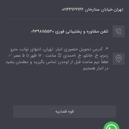
تهران.خیابان ستارخان
۰۲۱۴۴۹۶۹۹۴۶
تلفن مشاوره و پشتیبانی فوری 09398115530
📍 آدرس تحویل حضوری انبار: تهران، انتهای نواب، مترو
زمزم، خ. خانلو، خ. احمدی ⏰ ساعت : ۱۲ ظهر تا ۵ عصر ✅
لطفاً نیم ساعت قبل از اومدن تماس بگیرید و مطمئن بشید
در انبار هستیم
قوه قضاییه