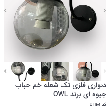
دیواری فلزی تک شعله خم حباب
جیوه ای برند OWL
کد DH101