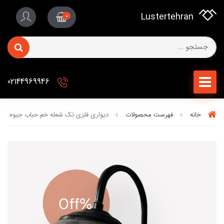
Lustertehran
0
02144969946
خانه
فهرست محصولات
دیواری فلزی تک شعله خم حباب جیوه ای برند