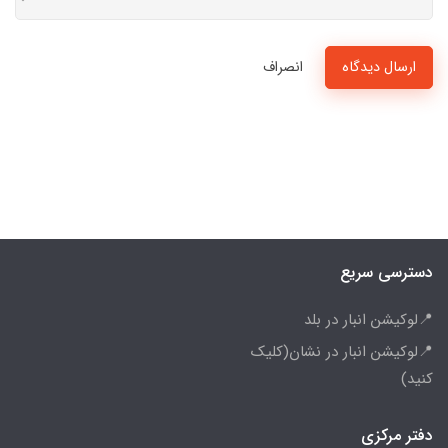
ارسال دیدگاه
انصراف
دسترسی سریع
📍لوکیشن انبار در بلد
📍لوکیشن انبار در نشان(کلیک
کنید)
دفتر مرکزی