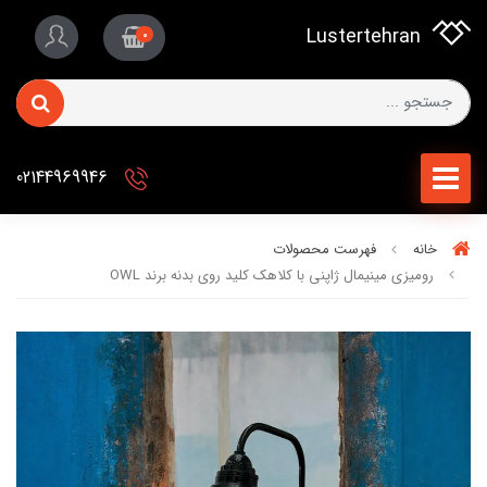
Lustertehran
0
02144969946
خانه
فهرست محصولات
رومیزی مینیمال ژاپنی با کلاهک کلید روی بدنه برند OWL