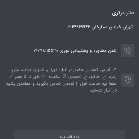
دفتر مرکزی
تهران.خیابان ستارخان
۰۲۱۴۴۹۶۹۹۴۶
تلفن مشاوره و پشتیبانی فوری 09398115530
📍 آدرس تحویل حضوری انبار: تهران، انتهای نواب، مترو
زمزم، خ. خانلو، خ. احمدی ⏰ ساعت : ۱۲ ظهر تا ۵ عصر ✅
لطفاً نیم ساعت قبل از اومدن تماس بگیرید و مطمئن بشید
در انبار هستیم
قوه قضاییه