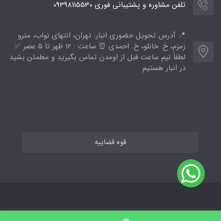
تلفن مشاوره و پشتیبانی فوری 09398115530
📍 آدرس تحویل حضوری انبار: تهران، انتهای نواب، مترو
زمزم، خ. خانلو، خ. احمدی ⏰ ساعت : ۱۲ ظهر تا ۵ عصر ✅
لطفاً نیم ساعت قبل از اومدن تماس بگیرید و مطمئن بشید
در انبار هستیم
قوه قضاییه