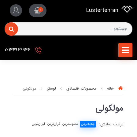
Lustertehran
0
02144969946
خانه
محصولات اقتصادی
لوستر
مولکولی
مولکولی
ترتیب نمایش:
جدیدترین
محبوب‌ترین
گران‌ترین
ارزان‌ترین