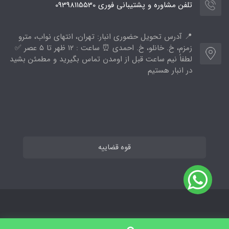
تلفن مشاوره و پشتیبانی فوری 09398115530
📍 آدرس تحویل حضوری انبار: تهران، انتهای نواب، مترو
زمزم، خ. خانلو، خ. احمدی ⏰ ساعت : ۱۲ ظهر تا ۵ عصر ✅
لطفاً نیم ساعت قبل از اومدن تماس بگیرید و مطمئن بشید
در انبار هستیم
قوه قضاییه